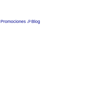
🚩Si vas a contratar online que sea con un asesor de seguros 👈
Promociones 🎉
Blog
SEGUROS PARA TECNOLOGÍA
10/11/2024
3 min leer