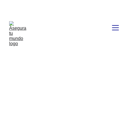
🚩Si vas a contratar online que sea con un asesor de 
seguros 👈
Asegurar tu casa te da 
tranquilidad